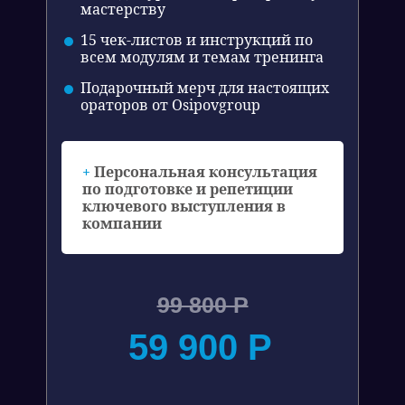
мастерству
участнику
15 чек-листов и инструкций по
всем модулям и темам тренинга
Подарочный мерч для настоящих
ораторов от Osipovgroup
+
Персональная консультация
по подготовке и репетиции
НАШ ТРЕНИНГ
ДРУГОЙ
ключевого выступления в
компании
Все упражнения, кейсы и теория
Вся ба
подобраны специально под
театра
аудиторию лидеров и управленцев
99 800 Р
Такой подход создает эффект, когда
Такой подх
участник понимает, что тренинг про него
развития, 
59 900 Р
и для него. Группа отрабатывает те
редко подхо
ситуации, которые реальны в рабочей
реальных б
практике