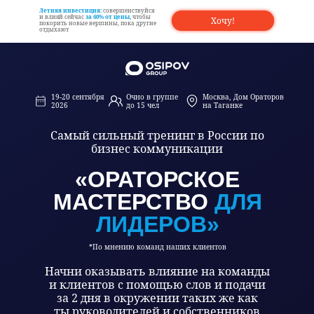
Летняя инвестиция:
совершенствуйся
и влияй сейчас
за 60% от цены,
чтобы
Хочу!
покорить новые вершины, пока другие
отдыхают
19-20 сентября
Очно в группе
Москва, Дом Ораторов
2026
до 15 чел
на Таганке
Самый сильный тренинг в России по
бизнес коммуникации
«ОРАТОРСКОЕ
МАСТЕРСТВО
ДЛЯ
ЛИДЕРОВ»
*По мнению команд наших клиентов
Начни оказывать влияние на команды
и клиентов с помощью слов и подачи
за 2 дня в окружении таких же как
ты руководителей и собственников