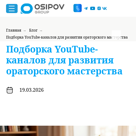
Главная
Блог
→
→
Подборка YouTube-каналов для развития ораторского мастерства
Подборка YouTube-
каналов для развития
ораторского мастерства
19.03.2026
График работы
г. Москва, ул. Большая
пн-пт 9:00-20:00
Андроньевская, д. 23
+7 999
444 85 96
do@osipovgroup.ru