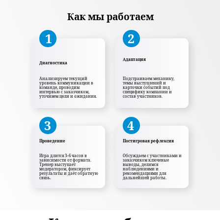
Как мы работаем
1
2
Адаптация
Диагностика
Анализируем текущий
Подстраиваем механику,
уровень коммуникации в
темы выступлений и
команде, проводим
карточки событий под
интервью с заказчиком,
специфику компании и
уточняем цели и ожидания.
состав участников.
3
4
Проведение
Постигровая рефлексия
Игра длится 3–6 часов в
Обсуждаем с участниками и
зависимости от формата.
заказчиком ключевые
Тренер выступает
выводы, делимся
модератором, фиксирует
наблюдениями и
результаты и даёт обратную
рекомендациями для
связь.
дальнейшей работы.