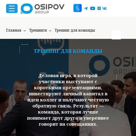
Главная
Тренинги
Тренинг для команды
→
→
ТРЕНИНГ ДЛЯ КОМАНДЫ
Деловая игра, в которой
участники выступают с
короткими презентациями,
инвестируют личный капитал в
идеи коллег и получают честную
График работы
г. Москва, ул. Большая
обратную связь. Результат —
пн-пт 9:00-20:00
Андроньевская, д. 23
команда, которая лучше
понимает друг друга и увереннее
+7 999
говорит на совещаниях.
444 85 96
do@osipovgroup.ru