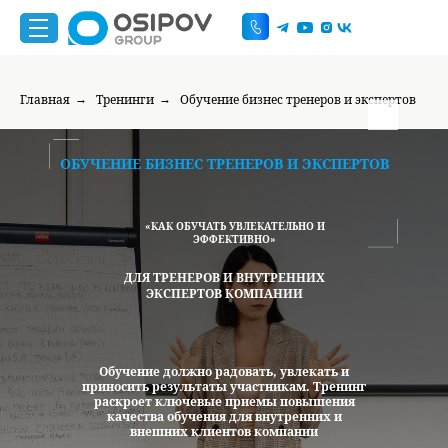
Главная
Тренинги
Обучение бизнес тренеров и экспертов
→
→
ОБУЧЕНИЕ БИЗНЕС ТРЕНЕРОВ И ЭКСПЕРТОВ
«КАК ОБУЧАТЬ УВЛЕКАТЕЛЬНО И
ЭФФЕКТИВНО»
ДЛЯ ТРЕНЕРОВ И ВНУТРЕННИХ
ЭКСПЕРТОВ КОМПАНИИ
График работы
г. Москва, ул. Большая
пн-пт 9:00-20:00
Андроньевская, д. 23
Обучение должно радовать, увлекать и
приносить результаты участникам. Тренинг
раскроет ключевые приемы повышения
+7 999
444 85 96
качества обучения для внутренних и
do@osipovgroup.ru
внешних клиентов компании