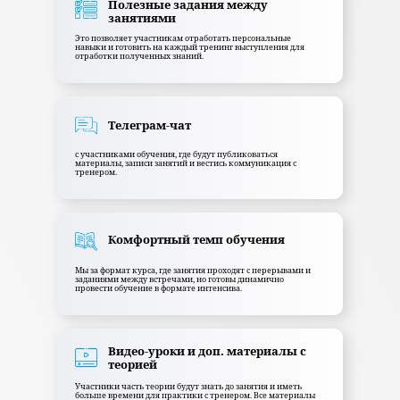
Полезные задания между
занятиями
Это позволяет участникам отработать персональные
навыки и готовить на каждый тренинг выступления для
отработки полученных знаний.
Телеграм-чат
с участниками обучения, где будут публиковаться
материалы, записи занятий и вестись коммуникация с
тренером.
Комфортный темп обучения
Мы за формат курса, где занятия проходят с перерывами и
заданиями между встречами, но готовы динамично
провести обучение в формате интенсива.
Видео-уроки и доп. материалы с
теорией
Участники часть теории будут знать до занятия и иметь
больше времени для практики с тренером. Все материалы