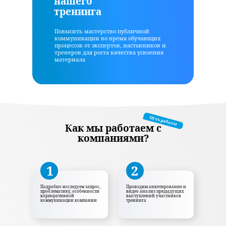
нашего
тренинга
Повысить мастерство публичной
коммуникации во время обучающих
процессов от экспертов, наставников и
тренеров для роста качества усвоения
материала
Путь работы
Как мы работаем с
компаниями?
1
2
Подробно исследуем запрос,
Проводим анкетирование и
проблематику, особенности
видео анализ предыдущих
корпоративной
выступлений участников
коммуникации компании
тренинга