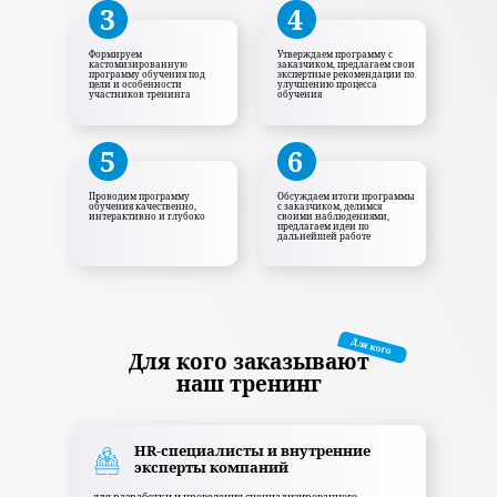
3
4
Формируем
Утверждаем программу с
кастомизированную
заказчиком, предлагаем свои
программу обучения под
экспертные рекомендации по
цели и особенности
улучшению процесса
участников тренинга
обучения
5
6
Проводим программу
Обсуждаем итоги программы
обучения качественно,
с заказчиком, делимся
интерактивно и глубоко
своими наблюдениями,
предлагаем идеи по
дальнейшей работе
Для кого
Для кого заказывают
наш тренинг
HR-специалисты и внутренние
эксперты компаний
для разработки и проведения специализированного