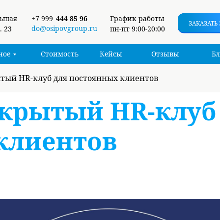
льшая
+7 999
444 85 96
График работы
ЗАКАЗАТЬ
do@osipovgroup.ru
. 23
пн-пт 9:00-20:00
ное
Стоимость
Кейсы
Отзывы
Бл
тый HR-клуб для постоянных клиентов
акрытый HR-клуб
клиентов